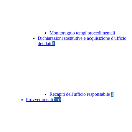
Monitoraggio tempi procedimentali
Dichiarazioni sostitutive e acquisizione d'ufficio
dei dati
1
Recapiti dell'ufficio responsabile
1
Provvedimenti
557