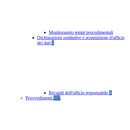
Monitoraggio tempi procedimentali
Dichiarazioni sostitutive e acquisizione d'ufficio
dei dati
1
Recapiti dell'ufficio responsabile
1
Provvedimenti
557