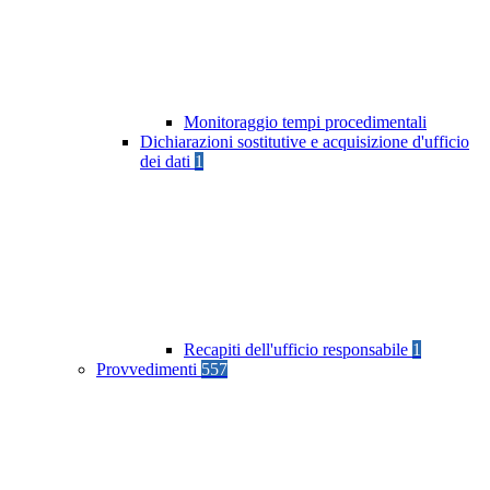
Monitoraggio tempi procedimentali
Dichiarazioni sostitutive e acquisizione d'ufficio
dei dati
1
Recapiti dell'ufficio responsabile
1
Provvedimenti
557