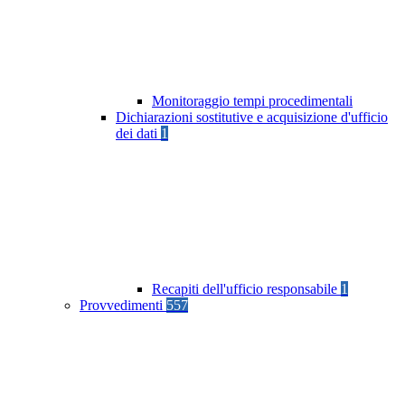
Monitoraggio tempi procedimentali
Dichiarazioni sostitutive e acquisizione d'ufficio
dei dati
1
Recapiti dell'ufficio responsabile
1
Provvedimenti
557