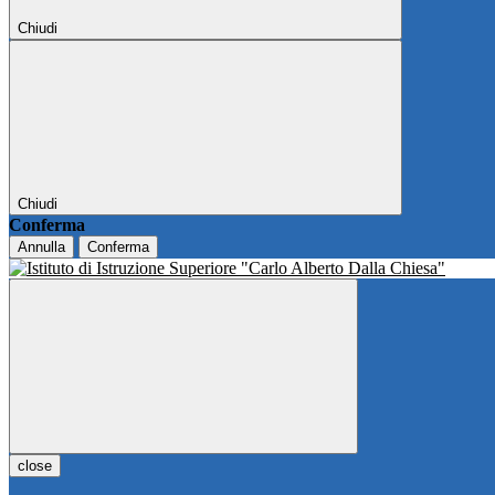
Chiudi
Chiudi
Conferma
Annulla
Conferma
close