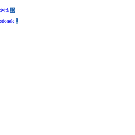
tività
13
stionale
1