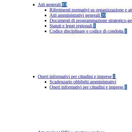
Atti generali
83
Riferimenti normativi su organizzazione e at
Atti amministrativi generali
20
Documenti di programmazione strategico-ge
Statuti e leggi regionali
1
Codice disciplinare e codice di condotta
1
Oneri informativi per cittadini e imprese
1
Scadenzario obblighi amministrativi
Oneri informativi per cittadini e imprese
1