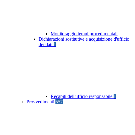
Monitoraggio tempi procedimentali
Dichiarazioni sostitutive e acquisizione d'ufficio
dei dati
1
Recapiti dell'ufficio responsabile
1
Provvedimenti
557