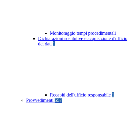
Monitoraggio tempi procedimentali
Dichiarazioni sostitutive e acquisizione d'ufficio
dei dati
1
Recapiti dell'ufficio responsabile
1
Provvedimenti
557