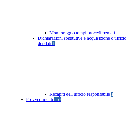
Monitoraggio tempi procedimentali
Dichiarazioni sostitutive e acquisizione d'ufficio
dei dati
1
Recapiti dell'ufficio responsabile
1
Provvedimenti
557