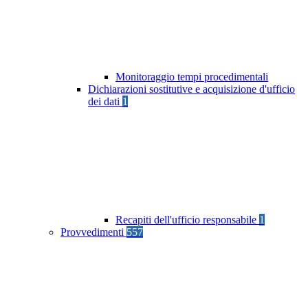
Monitoraggio tempi procedimentali
Dichiarazioni sostitutive e acquisizione d'ufficio
dei dati
1
Recapiti dell'ufficio responsabile
1
Provvedimenti
557