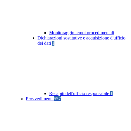
Monitoraggio tempi procedimentali
Dichiarazioni sostitutive e acquisizione d'ufficio
dei dati
1
Recapiti dell'ufficio responsabile
1
Provvedimenti
557