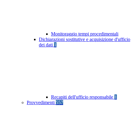
Monitoraggio tempi procedimentali
Dichiarazioni sostitutive e acquisizione d'ufficio
dei dati
1
Recapiti dell'ufficio responsabile
1
Provvedimenti
557