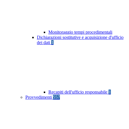
Monitoraggio tempi procedimentali
Dichiarazioni sostitutive e acquisizione d'ufficio
dei dati
1
Recapiti dell'ufficio responsabile
1
Provvedimenti
557