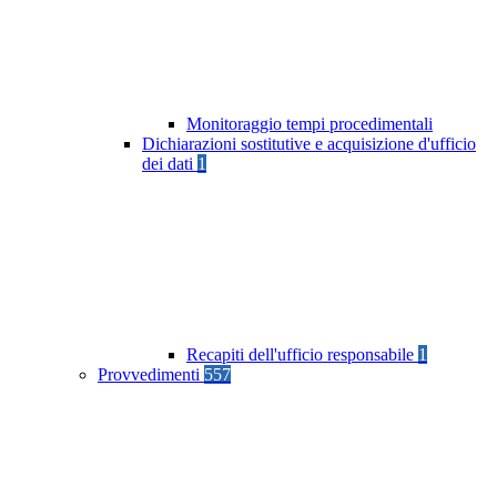
Monitoraggio tempi procedimentali
Dichiarazioni sostitutive e acquisizione d'ufficio
dei dati
1
Recapiti dell'ufficio responsabile
1
Provvedimenti
557