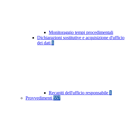
Monitoraggio tempi procedimentali
Dichiarazioni sostitutive e acquisizione d'ufficio
dei dati
1
Recapiti dell'ufficio responsabile
1
Provvedimenti
557