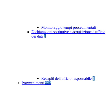
Monitoraggio tempi procedimentali
Dichiarazioni sostitutive e acquisizione d'ufficio
dei dati
1
Recapiti dell'ufficio responsabile
1
Provvedimenti
557