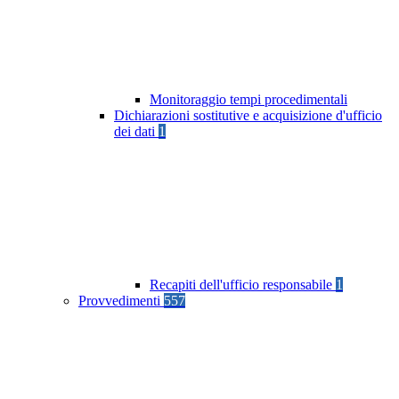
Monitoraggio tempi procedimentali
Dichiarazioni sostitutive e acquisizione d'ufficio
dei dati
1
Recapiti dell'ufficio responsabile
1
Provvedimenti
557