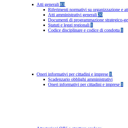
Atti generali
83
Riferimenti normativi su organizzazione e at
Atti amministrativi generali
20
Documenti di programmazione strategico-ge
Statuti e leggi regionali
1
Codice disciplinare e codice di condotta
1
Oneri informativi per cittadini e imprese
1
Scadenzario obblighi amministrativi
Oneri informativi per cittadini e imprese
1