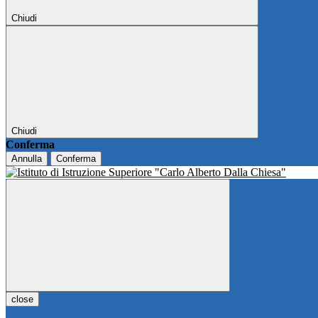
Chiudi
Chiudi
Conferma
Annulla
Conferma
close