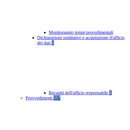
Monitoraggio tempi procedimentali
Dichiarazioni sostitutive e acquisizione d'ufficio
dei dati
1
Recapiti dell'ufficio responsabile
1
Provvedimenti
557