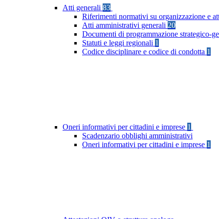
Atti generali
83
Riferimenti normativi su organizzazione e at
Atti amministrativi generali
20
Documenti di programmazione strategico-ge
Statuti e leggi regionali
1
Codice disciplinare e codice di condotta
1
Oneri informativi per cittadini e imprese
1
Scadenzario obblighi amministrativi
Oneri informativi per cittadini e imprese
1