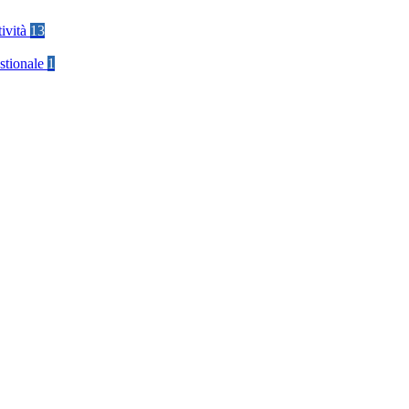
tività
13
stionale
1