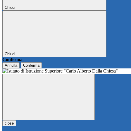
Chiudi
Chiudi
Conferma
Annulla
Conferma
close