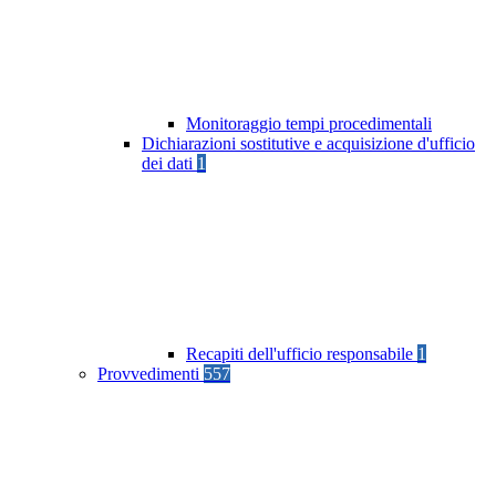
Monitoraggio tempi procedimentali
Dichiarazioni sostitutive e acquisizione d'ufficio
dei dati
1
Recapiti dell'ufficio responsabile
1
Provvedimenti
557