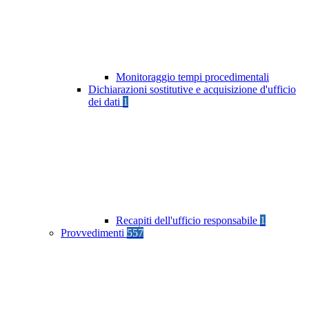
Monitoraggio tempi procedimentali
Dichiarazioni sostitutive e acquisizione d'ufficio
dei dati
1
Recapiti dell'ufficio responsabile
1
Provvedimenti
557