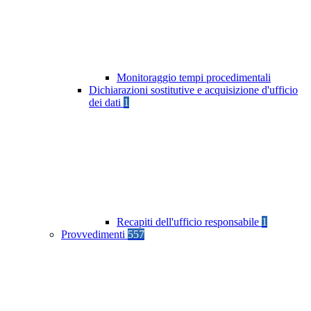
Monitoraggio tempi procedimentali
Dichiarazioni sostitutive e acquisizione d'ufficio
dei dati
1
Recapiti dell'ufficio responsabile
1
Provvedimenti
557