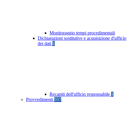
Monitoraggio tempi procedimentali
Dichiarazioni sostitutive e acquisizione d'ufficio
dei dati
1
Recapiti dell'ufficio responsabile
1
Provvedimenti
557