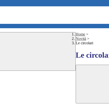
Home
>
Novità
>
Le circolari
Le circola