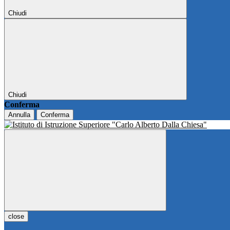
Chiudi
Chiudi
Conferma
Annulla
Conferma
close