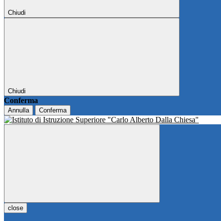
Chiudi
Chiudi
Conferma
Annulla
Conferma
close