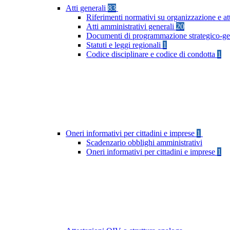
Atti generali
83
Riferimenti normativi su organizzazione e at
Atti amministrativi generali
20
Documenti di programmazione strategico-ge
Statuti e leggi regionali
1
Codice disciplinare e codice di condotta
1
Oneri informativi per cittadini e imprese
1
Scadenzario obblighi amministrativi
Oneri informativi per cittadini e imprese
1