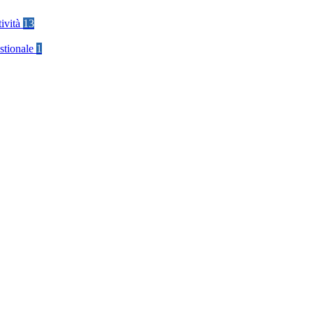
tività
13
stionale
1