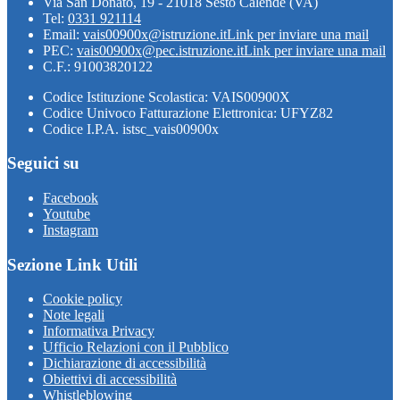
Via San Donato, 19 - 21018 Sesto Calende (VA)
Tel:
0331 921114
Email:
vais00900x@istruzione.it
Link per inviare una mail
PEC:
vais00900x@pec.istruzione.it
Link per inviare una mail
C.F.: 91003820122
Codice Istituzione Scolastica: VAIS00900X
Codice Univoco Fatturazione Elettronica: UFYZ82
Codice I.P.A. istsc_vais00900x
Seguici su
Facebook
Youtube
Instagram
Sezione Link Utili
Cookie policy
Note legali
Informativa Privacy
Ufficio Relazioni con il Pubblico
Dichiarazione di accessibilità
Obiettivi di accessibilità
Whistleblowing