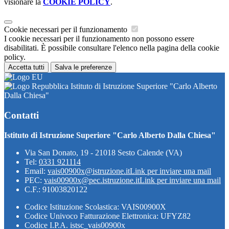
visionare la
COOKIE POLICY
.
Cookie necessari per il funzionamento
I cookie necessari per il funzionamento non possono essere
disabilitati. È possibile consultare l'elenco nella pagina della cookie
policy.
Accetta tutti
Salva le preferenze
Istituto di Istruzione Superiore "Carlo Alberto
Dalla Chiesa"
Contatti
Istituto di Istruzione Superiore "Carlo Alberto Dalla Chiesa"
Via San Donato, 19 - 21018 Sesto Calende (VA)
Tel:
0331 921114
Email:
vais00900x@istruzione.it
Link per inviare una mail
PEC:
vais00900x@pec.istruzione.it
Link per inviare una mail
C.F.: 91003820122
Codice Istituzione Scolastica: VAIS00900X
Codice Univoco Fatturazione Elettronica: UFYZ82
Codice I.P.A. istsc_vais00900x