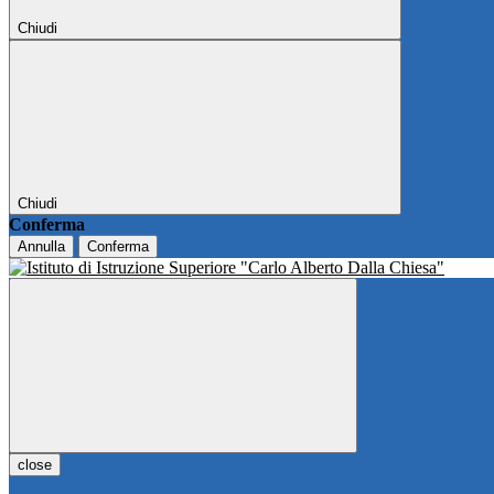
Chiudi
Chiudi
Conferma
Annulla
Conferma
close