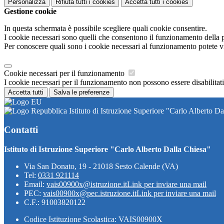
Personalizza
Rifiuta tutti
i cookies
Accetta tutti
i cookies
Gestione cookie
In questa schermata è possibile scegliere quali cookie consentire.
I cookie necessari sono quelli che consentono il funzionamento della pi
Per conoscere quali sono i cookie necessari al funzionamento potete v
Cookie necessari per il funzionamento
I cookie necessari per il funzionamento non possono essere disabilitati.
Accetta tutti
Salva le preferenze
Istituto di Istruzione Superiore "Carlo Alberto Da
Contatti
Istituto di Istruzione Superiore "Carlo Alberto Dalla Chiesa"
Via San Donato, 19 - 21018 Sesto Calende (VA)
Tel:
0331 921114
Email:
vais00900x@istruzione.it
Link per inviare una mail
PEC:
vais00900x@pec.istruzione.it
Link per inviare una mail
C.F.: 91003820122
Codice Istituzione Scolastica: VAIS00900X