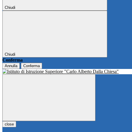
Chiudi
Chiudi
Conferma
Annulla
Conferma
close