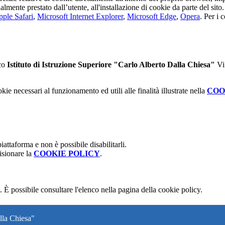
tualmente prestato dall’utente, all'installazione di cookie da parte del si
ple Safari
,
Microsoft Internet Explorer
,
Microsoft Edge
,
Opera
. Per i 
ico
Istituto di Istruzione Superiore "Carlo Alberto Dalla Chiesa"
Vi 
kie necessari al funzionamento ed utili alle finalità illustrate nella
COO
attaforma e non è possibile disabilitarli.
isionare la
COOKIE POLICY
.
 È possibile consultare l'elenco nella pagina della cookie policy.
lla Chiesa"