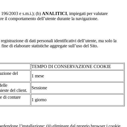
. 196/2003 e s.m.i.); (b)
ANALITICI
, impiegati per valutare
are il comportamento dell’utente durante la navigazione.
strazione di dati personali identificativi dell’utente, ma solo la
fine di elaborare statistiche aggregate sull’uso del Sito.
TEMPO DI CONSERVAZIONE COOKIE
tazione del
1 mese
delle
Sessione
ieste del client.
re di contare
1 giorno
pedendone l’installazione; (ii) eliminare dal proprio browser i cookie