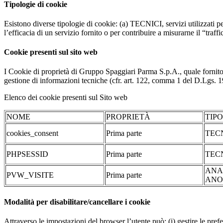
Tipologie di cookie
Esistono diverse tipologie di cookie: (a) TECNICI, servizi utilizzati pe
l’efficacia di un servizio fornito o per contribuire a misurarne il “traffic
Cookie presenti sul sito web
I Cookie di proprietà di Gruppo Spaggiari Parma S.p.A., quale fornito
gestione di informazioni tecniche (cfr. art. 122, comma 1 del D.Lgs. 196/
Elenco dei cookie presenti sul Sito web
NOME
PROPRIETÀ
TIP
cookies_consent
Prima parte
TEC
PHPSESSID
Prima parte
TEC
ANA
PVW_VISITE
Prima parte
ANO
Modalità per disabilitare/cancellare i cookie
Attraverso le impostazioni del browser l’utente può: (i) gestire le pref