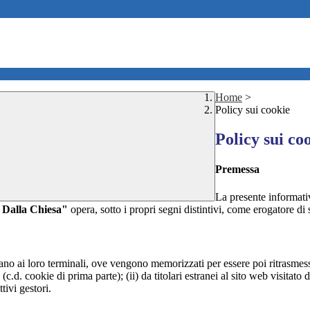
Home
>
Policy sui cookie
Policy sui co
Premessa
La presente informativ
o Dalla Chiesa"
opera, sotto i propri segni distintivi, come erogatore di s
nviano ai loro terminali, ove vengono memorizzati per essere poi ritrasmessi
(c.d. cookie di prima parte); (ii) da titolari estranei al sito web visitato 
tivi gestori.