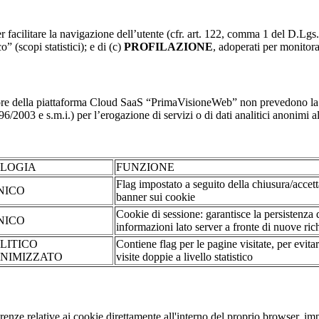
r facilitare la navigazione dell’utente (cfr. art. 122, comma 1 del D.Lgs
o” (scopi statistici); e di (c)
PROFILAZIONE
, adoperati per monitor
re della piattaforma Cloud SaaS “PrimaVisioneWeb” non prevedono la regi
2003 e s.m.i.) per l’erogazione di servizi o di dati analitici anonimi al 
OLOGIA
FUNZIONE
Flag impostato a seguito della chiusura/accet
NICO
banner sui cookie
Cookie di sessione: garantisce la persistenza 
NICO
informazioni lato server a fronte di nuove rich
LITICO
Contiene flag per le pagine visitate, per evita
NIMIZZATO
visite doppie a livello statistico
erenze relative ai cookie direttamente all'interno del proprio browser, im