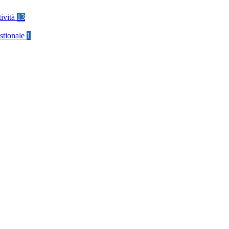
tività
13
stionale
1