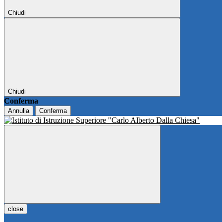
Chiudi
Chiudi
Conferma
Annulla
Conferma
close