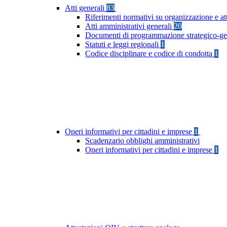
Atti generali
83
Riferimenti normativi su organizzazione e at
Atti amministrativi generali
20
Documenti di programmazione strategico-ge
Statuti e leggi regionali
1
Codice disciplinare e codice di condotta
1
Oneri informativi per cittadini e imprese
1
Scadenzario obblighi amministrativi
Oneri informativi per cittadini e imprese
1