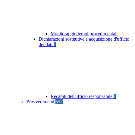
Monitoraggio tempi procedimentali
Dichiarazioni sostitutive e acquisizione d'ufficio
dei dati
1
Recapiti dell'ufficio responsabile
1
Provvedimenti
557