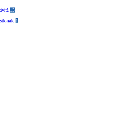
tività
13
stionale
1