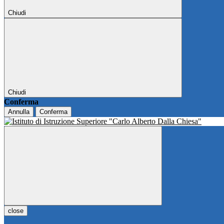
Chiudi
Chiudi
Conferma
Annulla
Conferma
close