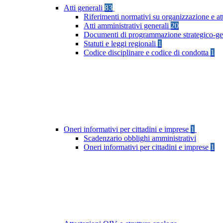
Atti generali
83
Riferimenti normativi su organizzazione e at
Atti amministrativi generali
20
Documenti di programmazione strategico-ge
Statuti e leggi regionali
1
Codice disciplinare e codice di condotta
1
Oneri informativi per cittadini e imprese
1
Scadenzario obblighi amministrativi
Oneri informativi per cittadini e imprese
1