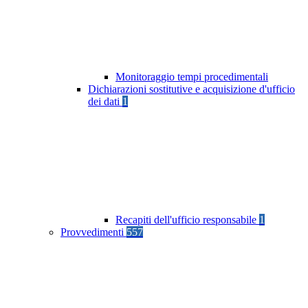
Monitoraggio tempi procedimentali
Dichiarazioni sostitutive e acquisizione d'ufficio
dei dati
1
Recapiti dell'ufficio responsabile
1
Provvedimenti
557