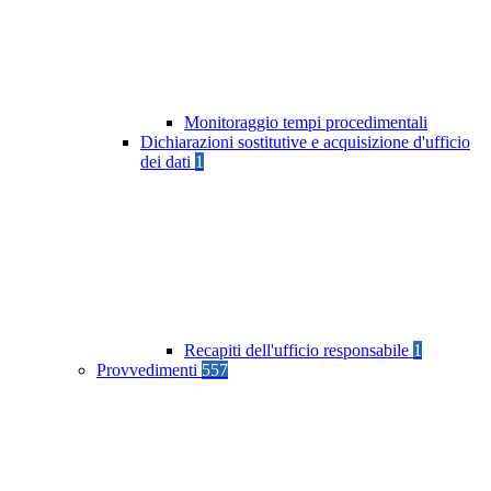
Monitoraggio tempi procedimentali
Dichiarazioni sostitutive e acquisizione d'ufficio
dei dati
1
Recapiti dell'ufficio responsabile
1
Provvedimenti
557