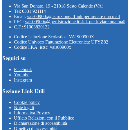
Via San Donato, 19 - 21018 Sesto Calende (VA)
Tel:
0331 921114
Email:
vais00900x@istruzione.it
Link per inviare una mail
PEC:
vais00900x@pec.istruzione.it
Link per inviare una mail
C.F.: 91003820122
Codice Istituzione Scolastica: VAIS00900X
Codice Univoco Fatturazione Elettronica: UFYZ82
Codice I.P.A. istsc_vais00900x
Seguici su
Facebook
Youtube
Instagram
Sezione Link Utili
Cookie policy
Note legali
Informativa Privacy
Ufficio Relazioni con il Pubblico
Dichiarazione di accessibilità
Obiettivi di accessibilità