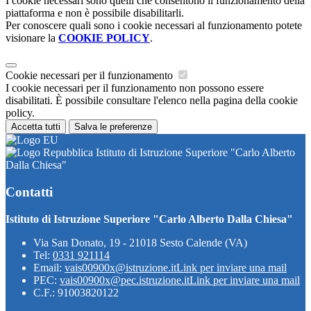
I cookie necessari sono quelli che consentono il funzionamento della
piattaforma e non è possibile disabilitarli.
Per conoscere quali sono i cookie necessari al funzionamento potete
visionare la
COOKIE POLICY
.
Cookie necessari per il funzionamento
I cookie necessari per il funzionamento non possono essere
disabilitati. È possibile consultare l'elenco nella pagina della cookie
policy.
Accetta tutti
Salva le preferenze
Istituto di Istruzione Superiore "Carlo Alberto
Dalla Chiesa"
Contatti
Istituto di Istruzione Superiore "Carlo Alberto Dalla Chiesa"
Via San Donato, 19 - 21018 Sesto Calende (VA)
Tel:
0331 921114
Email:
vais00900x@istruzione.it
Link per inviare una mail
PEC:
vais00900x@pec.istruzione.it
Link per inviare una mail
C.F.: 91003820122