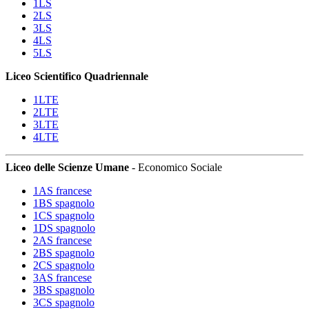
1LS
2LS
3LS
4LS
5LS
Liceo Scientifico Quadriennale
1LTE
2LTE
3LTE
4LTE
Liceo delle Scienze Umane
- Economico Sociale
1AS francese
1BS spagnolo
1CS spagnolo
1DS spagnolo
2AS francese
2BS spagnolo
2CS spagnolo
3AS francese
3BS spagnolo
3CS spagnolo