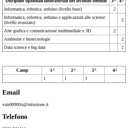
Discipline opzionali laboratoriali del secondo biennio
3^
4^
Informatica, robotica, arduino (livello base)
2
Informatica, robotica, arduino e applicazioni alle scienze
2
(livello avanzato)
Arte grafica e comunicazione multimediale e 3D
2
Ambiente e biotecnologie
2
Data science e big data
2
Camp
1^
2^
3^
4^
1
1
1
Email
vais00900x@istruzione.it
Telefono