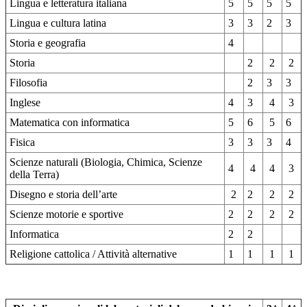
Lingua e letteratura italiana
5
5
5
5
Lingua e cultura latina
3
3
2
3
Storia e geografia
4
Storia
2
2
2
Filosofia
2
3
3
Inglese
4
3
4
3
Matematica con informatica
5
6
5
6
Fisica
3
3
3
4
Scienze naturali (Biologia, Chimica, Scienze
4
4
4
3
della Terra)
Disegno e storia dell’arte
2
2
2
2
Scienze motorie e sportive
2
2
2
2
Informatica
2
2
Religione cattolica / Attività alternative
1
1
1
1