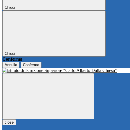
Chiudi
Chiudi
Conferma
Annulla
Conferma
close