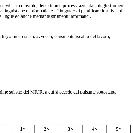
ilistica e fiscale, dei sistemi e processi aziendali, degli strumenti
linguistiche e informatiche. E’in grado di pianificare le attività di
e lingue ed anche mediante strumenti informatici.
li (commercialisti, avvocati, consulenti fiscali o del lavoro,
nline sul sito del MIUR, a cui si accede dal pulsante sottostante.
1^
2^
3^
4^
5^