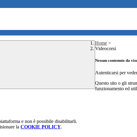
Home
>
Videocorsi
Nessun contenuto da vis
Autenticarsi per vede
Questo sito o gli stru
funzionamento ed utili 
attaforma e non è possibile disabilitarli.
isionare la
COOKIE POLICY
.