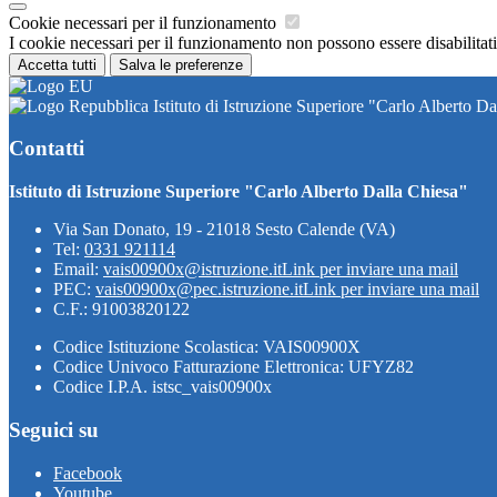
Cookie necessari per il funzionamento
I cookie necessari per il funzionamento non possono essere disabilitati.
Accetta tutti
Salva le preferenze
Istituto di Istruzione Superiore "Carlo Alberto Da
Contatti
Istituto di Istruzione Superiore "Carlo Alberto Dalla Chiesa"
Via San Donato, 19 - 21018 Sesto Calende (VA)
Tel:
0331 921114
Email:
vais00900x@istruzione.it
Link per inviare una mail
PEC:
vais00900x@pec.istruzione.it
Link per inviare una mail
C.F.: 91003820122
Codice Istituzione Scolastica: VAIS00900X
Codice Univoco Fatturazione Elettronica: UFYZ82
Codice I.P.A. istsc_vais00900x
Seguici su
Facebook
Youtube