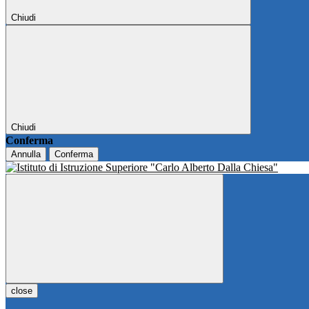
Chiudi
Chiudi
Conferma
Annulla
Conferma
close