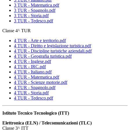
3 TUR - Matematica.pdf
3 TUR - Spagnolo.pdf
3 TUR - Storia.pdf
3 TUR - Tedesco.pdf
Classe 4^ TUR
4 TUR - Arte e territorio.pdf
4 TUR - Diritto e legislazione turistica.pdf
4 TUR - Discipline turistiche aziendali.pdf
4 TUR - Geografia turistica.pdf
4 TUR - Inglese.pdf
4 TUR - IRC.pdf
4 TUR - Italiano.pdf
4 TUR - Matematica.pdf
4 TUR - Scienze motorie.pdf
4 TUR - Spagnolo.pdf
4 TUR - Storia.pdf
4 TUR - Tedesco.pdf
Istituto Tecnico Tecnologico (ITT)
Elettronica (ELN) / Telecomunicazioni (TLC)
Classe 3^ ITT