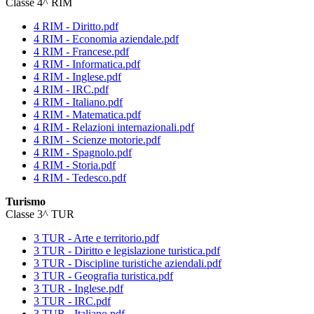
Classe 4^ RIM
4 RIM - Diritto.pdf
4 RIM - Economia aziendale.pdf
4 RIM - Francese.pdf
4 RIM - Informatica.pdf
4 RIM - Inglese.pdf
4 RIM - IRC.pdf
4 RIM - Italiano.pdf
4 RIM - Matematica.pdf
4 RIM - Relazioni internazionali.pdf
4 RIM - Scienze motorie.pdf
4 RIM - Spagnolo.pdf
4 RIM - Storia.pdf
4 RIM - Tedesco.pdf
Turismo
Classe 3^ TUR
3 TUR - Arte e territorio.pdf
3 TUR - Diritto e legislazione turistica.pdf
3 TUR - Discipline turistiche aziendali.pdf
3 TUR - Geografia turistica.pdf
3 TUR - Inglese.pdf
3 TUR - IRC.pdf
3 TUR - Italiano.pdf