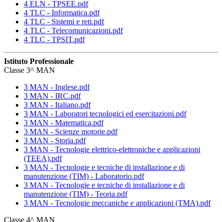
4 ELN - TPSEE.pdf
4 TLC - Informatica.pdf
4 TLC - Sistemi e reti.pdf
4 TLC - Telecomunicazioni.pdf
4 TLC - TPSIT.pdf
Istituto Professionale
Classe 3^ MAN
3 MAN - Inglese.pdf
3 MAN - IRC.pdf
3 MAN - Italiano.pdf
3 MAN - Laboratori tecnologici ed esercitazioni.pdf
3 MAN - Matematica.pdf
3 MAN - Scienze motorie.pdf
3 MAN - Storia.pdf
3 MAN - Tecnologie elettrico-elettroniche e applicazioni
(TEEA).pdf
3 MAN - Tecnologie e tecniche di installazione e di
manutenzione (TIM) - Laboratorio.pdf
3 MAN - Tecnologie e tecniche di installazione e di
manutenzione (TIM) - Teoria.pdf
3 MAN - Tecnologie meccaniche e applicazioni (TMA).pdf
Classe 4^ MAN