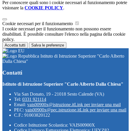
Per conoscere quali sono i cookie necessari al funzionamento potete
visionare la
COOKIE POLICY
.
Cookie necessari per il funzionamento
I cookie necessari per il funzionamento non possono essere
disabilitati. È possibile consultare l'elenco nella pagina della cookie
policy.
Accetta tutti
Salva le preferenze
Istituto di Istruzione Superiore "Carlo Alberto
Dalla Chiesa"
Contatti
Istituto di Istruzione Superiore "Carlo Alberto Dalla Chiesa"
Via San Donato, 19 - 21018 Sesto Calende (VA)
Tel:
0331 921114
Email:
vais00900x@istruzione.it
Link per inviare una mail
PEC:
vais00900x@pec.istruzione.it
Link per inviare una mail
C.F.: 91003820122
Codice Istituzione Scolastica: VAIS00900X
Codice Univoco Fatturazione Elettronica: UFYZ82