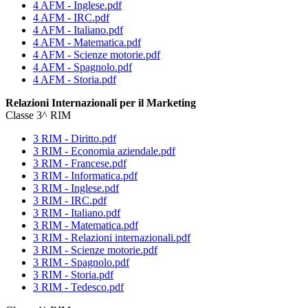
4 AFM - Inglese.pdf
4 AFM - IRC.pdf
4 AFM - Italiano.pdf
4 AFM - Matematica.pdf
4 AFM - Scienze motorie.pdf
4 AFM - Spagnolo.pdf
4 AFM - Storia.pdf
Relazioni Internazionali per il Marketing
Classe 3^ RIM
3 RIM - Diritto.pdf
3 RIM - Economia aziendale.pdf
3 RIM - Francese.pdf
3 RIM - Informatica.pdf
3 RIM - Inglese.pdf
3 RIM - IRC.pdf
3 RIM - Italiano.pdf
3 RIM - Matematica.pdf
3 RIM - Relazioni internazionali.pdf
3 RIM - Scienze motorie.pdf
3 RIM - Spagnolo.pdf
3 RIM - Storia.pdf
3 RIM - Tedesco.pdf