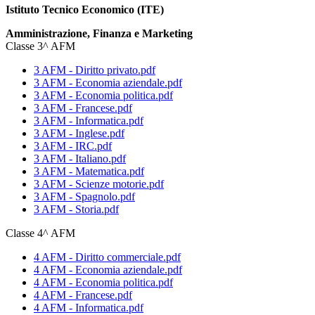
Istituto Tecnico Economico (ITE)
Amministrazione, Finanza e Marketing
Classe 3^ AFM
3 AFM - Diritto privato.pdf
3 AFM - Economia aziendale.pdf
3 AFM - Economia politica.pdf
3 AFM - Francese.pdf
3 AFM - Informatica.pdf
3 AFM - Inglese.pdf
3 AFM - IRC.pdf
3 AFM - Italiano.pdf
3 AFM - Matematica.pdf
3 AFM - Scienze motorie.pdf
3 AFM - Spagnolo.pdf
3 AFM - Storia.pdf
Classe 4^ AFM
4 AFM - Diritto commerciale.pdf
4 AFM - Economia aziendale.pdf
4 AFM - Economia politica.pdf
4 AFM - Francese.pdf
4 AFM - Informatica.pdf