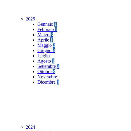
2025
Gennaio
1
Febbraio
1
Marzo
3
Aprile
1
Maggio
3
Giugno
4
Luglio
Agosto
1
Settembre
2
Ottobre
8
Novembre
Dicembre
4
2024