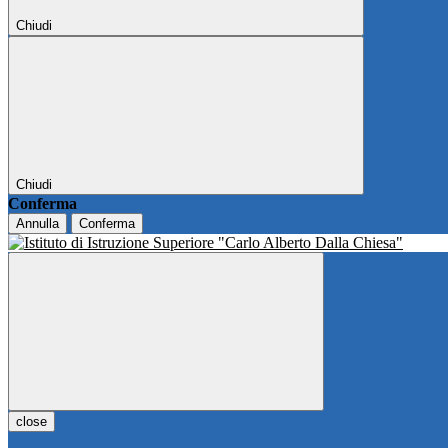
Chiudi
Chiudi
Conferma
Annulla
Conferma
close