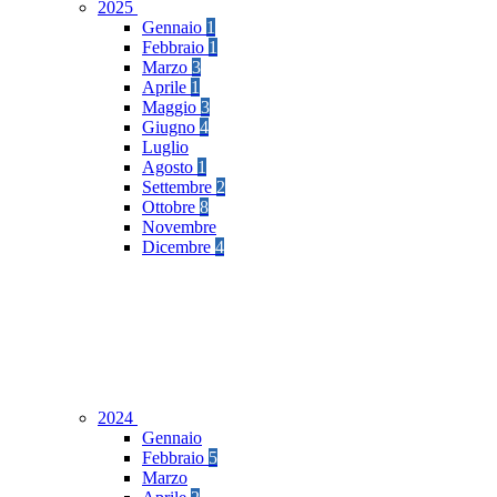
2025
Gennaio
1
Febbraio
1
Marzo
3
Aprile
1
Maggio
3
Giugno
4
Luglio
Agosto
1
Settembre
2
Ottobre
8
Novembre
Dicembre
4
2024
Gennaio
Febbraio
5
Marzo