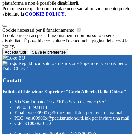
piattaforma e non è possibile disabilitarli.
Per conoscere quali sono i cookie necessari al funzionamento potete
visionare la
COOKIE POLICY
.
Cookie necessari per il funzionamento
I cookie necessari per il funzionamento non possono essere
disabilitati. È possibile consultare l'elenco nella pagina della cookie
policy.
Accetta tutti
Salva le preferenze
Istituto di Istruzione Superiore "Carlo Alberto
Dalla Chiesa"
Contatti
Istituto di Istruzione Superiore "Carlo Alberto Dalla Chiesa"
Via San Donato, 19 - 21018 Sesto Calende (VA)
Tel:
0331 921114
Email:
vais00900x@istruzione.it
Link per inviare una mail
PEC:
vais00900x@pec.istruzione.it
Link per inviare una mail
C.F.: 91003820122
Codice Istituzione Scolastica: VAIS00900X