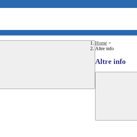
Home
>
Altre info
Altre info