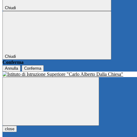
Chiudi
Chiudi
Conferma
Annulla
Conferma
close